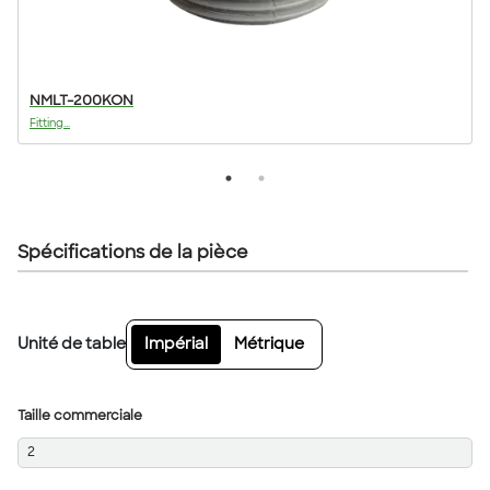
NMLT-200KON
Fitting...
F
Spécifications de la pièce
Unité de table
Impérial
Métrique
Taille commerciale
2