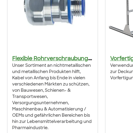
F
lexible Rohrverschraubungen
Vorferti
Unser Sortiment an nichtmetallischen
Verwendun
und metallischen Produkten hilft,
zur Deckung
Kabel von Anfang bis Ende in vielen
Vorfertigu
verschiedenen Märkten zu schützen,
von Bauwesen, Schienen- &
Transportwesen,
Versorgungsunternehmen,
Maschinenbau & Automatisierung /
OEMs und gefährlichen Bereichen bis
hin zur Lebensmittelverarbeitung und
Pharmaindustrie.