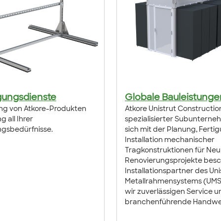
gungsdienste
Globale Bauleistunge
g von Atkore-Produkten
Atkore Unistrut Construction
 all Ihrer
spezialisierter Subunterne
ngsbedürfnisse.
sich mit der Planung, Ferti
Installation mechanischer
Tragkonstruktionen für Ne
Renovierungsprojekte beschäf
Installationspartner des Uni
Metallrahmensystems (UMS
wir zuverlässigen Service u
branchenführende Handwe