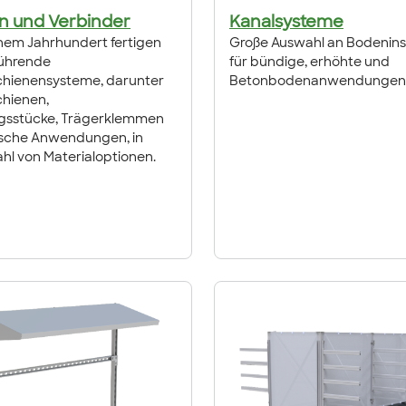
n und Verbinder
Kanalsysteme
einem Jahrhundert fertigen
Große Auswahl an Bodeninst
führende
für bündige, erhöhte und
hienensysteme, darunter
Betonbodenanwendungen
hienen,
gsstücke, Trägerklemmen
ische Anwendungen, in
ahl von Materialoptionen.