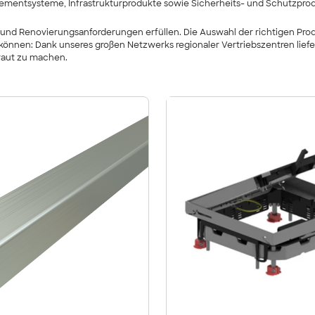
gementsysteme, Infrastrukturprodukte sowie Sicherheits- und Schutzpro
au- und Renovierungsanforderungen erfüllen. Die Auswahl der richtigen P
n können: Dank unseres großen Netzwerks regionaler Vertriebszentren lie
raut zu machen.