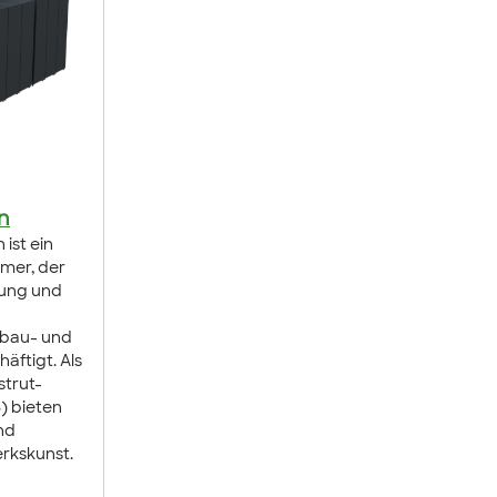
n
 ist ein
hmer, der
gung und
ubau- und
tigt. Als
strut-
) bieten
nd
rkskunst.