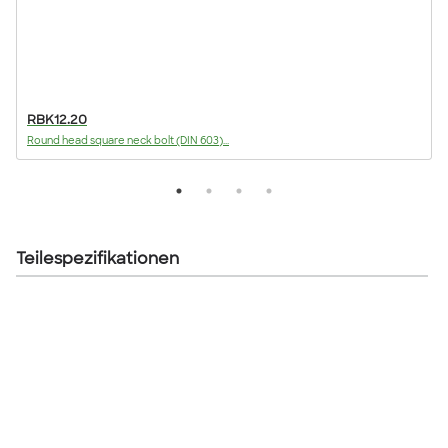
RBK12.20
Round head square neck bolt (DIN 603)...
F
Teilespezifikationen