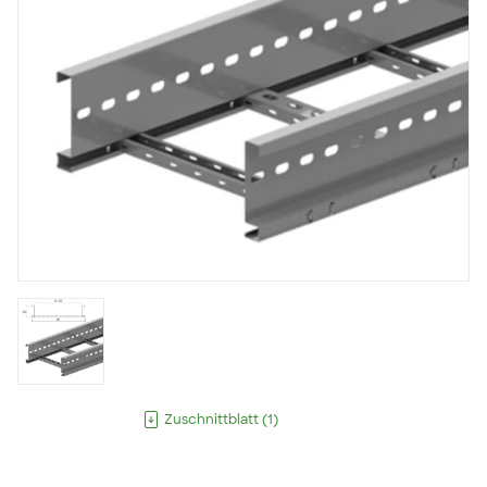
Zuschnittblatt
(
1
)