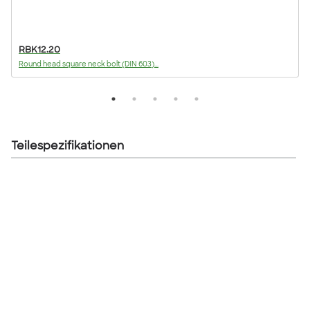
RBK12.20
Round head square neck bolt (DIN 603)...
F
Teilespezifikationen