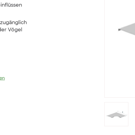
inflüssen
 zugänglich
der Vögel
len